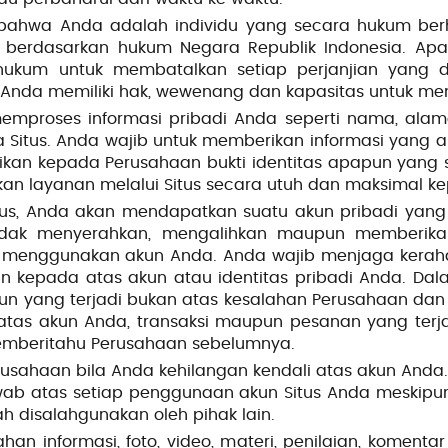
ahwa Anda adalah individu yang secara hukum be
 berdasarkan hukum Negara Republik Indonesia. Apabi
hukum untuk membatalkan setiap perjanjian yang d
da memiliki hak, wewenang dan kapasitas untuk men
roses informasi pribadi Anda seperti nama, alamat,
a Situs. Anda wajib untuk memberikan informasi yang
rikan kepada Perusahaan bukti identitas apapun yang
an layanan melalui Situs secara utuh dan maksimal k
itus, Anda akan mendapatkan suatu akun pribadi yan
k tidak menyerahkan, mengalihkan maupun memberik
 menggunakan akun Anda. Anda wajib menjaga keraha
kan kepada atas akun atau identitas pribadi Anda. Da
n yang terjadi bukan atas kesalahan Perusahaan da
as akun Anda, transaksi maupun pesanan yang terja
memberitahu Perusahaan sebelumnya.
usahaan bila Anda kehilangan kendali atas akun Anda
ab atas setiap penggunaan akun Situs Anda meskipun 
ah disalahgunakan oleh pihak lain.
informasi, foto, video, materi, penilaian, komentar d