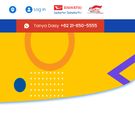
Log in
Tanya Daisy
+62 21-650-5555