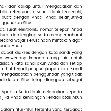
rhak dan cakap untuk mengadakan dan
la ketentuan tersebut tidak terpenuhi,
ibuat dengan Anda. Anda selanjutnya
ggunakan Situs.
 surat elektronik, nomor telepon Anda
 akurat dan lengkap serta memperbaharui
 secara wajar Perusahaan mintakan agar
epada Anda.
g dapat diakses dengan kata sandi yang
an wewenang kepada orang lain untuk
siaan kata sandi akun Anda dan setiap
lam hal terjadi pengungkapan kata sandi
n mengakibatkan penggunaan yang tidak
di dalam Situs tetap dianggap sebagai
. Apabila Anda tidak melaporkan kepada
jika Anda kehilangan kendali atas Akun
alam fitur-fitur tertentu yang terdapat