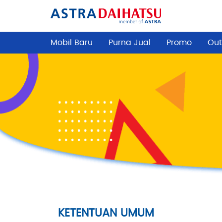
Mobil Baru
Purna Jual
Promo
Out
KETENTUAN UMUM