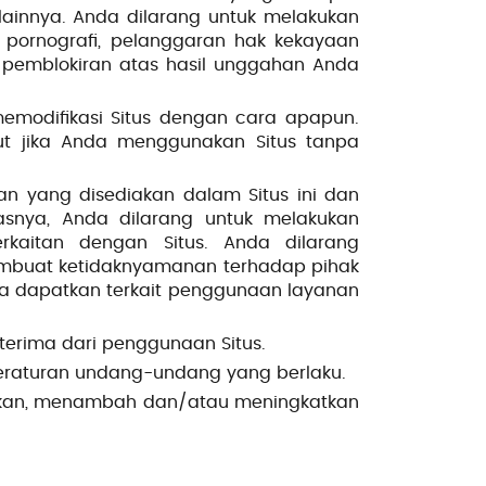
lainnya. Anda dilarang untuk melakukan
pornografi, pelanggaran hak kekayaan
 pemblokiran atas hasil unggahan Anda
modifikasi Situs dengan cara apapun.
ut jika Anda menggunakan Situs tanpa
n yang disediakan dalam Situs ini dan
asnya, Anda dilarang untuk melakukan
rkaitan dengan Situs. Anda dilarang
mbuat ketidaknyamanan terhadap pihak
da dapatkan terkait penggunaan layanan
erima dari penggunaan Situs.
eraturan undang-undang yang berlaku.
kan, menambah dan/atau meningkatkan