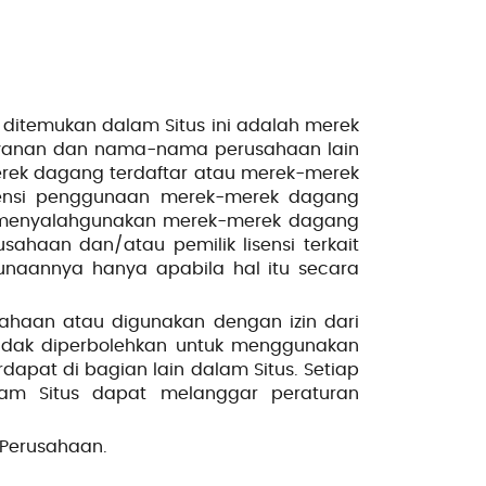
 ditemukan dalam Situs ini adalah merek
ayanan dan nama-nama perusahaan lain
rek dagang terdaftar atau merek-merek
isensi penggunaan merek-merek dagang
tuk menyalahgunakan merek-merek dagang
sahaan dan/atau pemilik lisensi terkait
unaannya hanya apabila hal itu secara
sahaan atau digunakan dengan izin dari
 tidak diperbolehkan untuk menggunakan
rdapat di bagian lain dalam Situs. Setiap
lam Situs dapat melanggar peraturan
 Perusahaan.