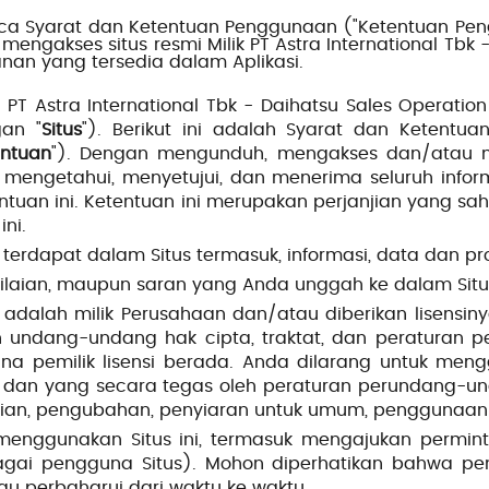
 Syarat dan Ketentuan Penggunaan ("Ketentuan Pengg
ngakses situs resmi Milik PT Astra International Tbk
nan yang tersedia dalam Aplikasi.
 PT Astra International Tbk - Daihatsu Sales Operation
gan "
Situs
"). Berikut ini adalah Syarat dan Ketentu
entuan
"). Dengan mengunduh, mengakses dan/atau m
ngetahui, menyetujui, dan menerima seluruh inform
tuan ini. Ketentuan ini merupakan perjanjian yang sah
ni.
 terdapat dalam Situs termasuk, informasi, data dan pr
nilaian, maupun saran yang Anda unggah ke dalam Situ
ni adalah milik Perusahaan dan/atau diberikan lisensi
oleh undang-undang hak cipta, traktat, dan peratura
ana pemilik lisensi berada. Anda dilarang untuk men
i dan yang secara tegas oleh peraturan perundang-u
sian, pengubahan, penyiaran untuk umum, penggunaan
menggunakan Situs ini, termasuk mengajukan permi
agai pengguna Situs). Mohon diperhatikan bahwa pe
u perbaharui dari waktu ke waktu.