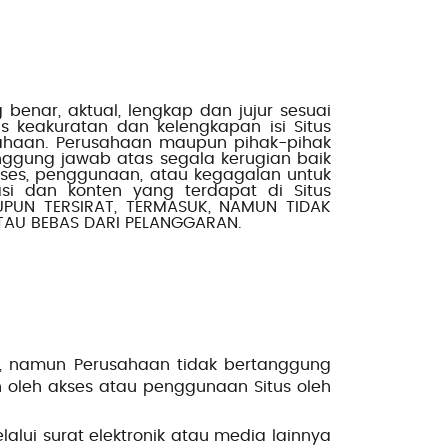
enar, aktual, lengkap dan jujur sesuai
 keakuratan dan kelengkapan isi Situs
usahaan. Perusahaan maupun pihak-pihak
nggung jawab atas segala kerugian baik
akses, penggunaan, atau kegagalan untuk
si dan konten yang terdapat di Situs
PUN TERSIRAT, TERMASUK, NAMUN TIDAK
TAU BEBAS DARI PELANGGARAN.
s, namun Perusahaan tidak bertanggung
n oleh akses atau penggunaan Situs oleh
alui surat elektronik atau media lainnya