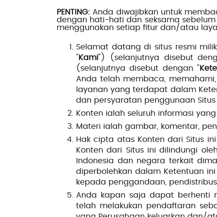
PENTING:
Anda diwajibkan untuk membaca
dengan hati-hati dan seksama sebelum me
menggunakan setiap fitur dan/atau laya
Selamat datang di situs resmi milik
"
Kami
") (selanjutnya disebut den
(selanjutnya disebut dengan "
Ket
Anda telah membaca, memahami, me
layanan yang terdapat dalam Keten
dan persyaratan penggunaan Situs i
Konten ialah seluruh informasi yang
Materi ialah gambar, komentar, pe
Hak cipta atas Konten dari Situs i
Konten dari Situs ini dilindungi 
Indonesia dan negara terkait dim
diperbolehkan dalam Ketentuan in
kepada penggandaan, pendistribu
Anda kapan saja dapat berhenti 
telah melakukan pendaftaran seb
yang Perusahaan keluarkan dan/ata