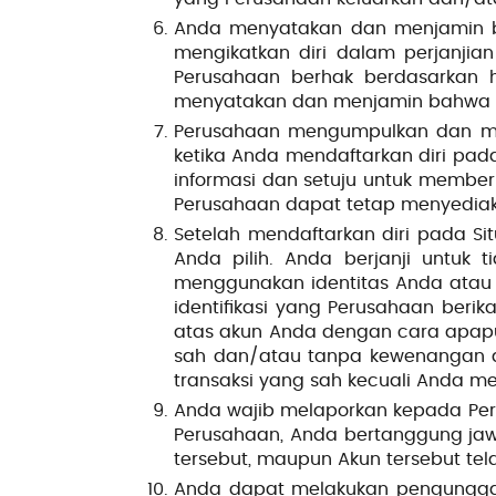
Anda menyatakan dan menjamin b
mengikatkan diri dalam perjanjian
Perusahaan berhak berdasarkan 
menyatakan dan menjamin bahwa An
Perusahaan mengumpulkan dan memp
ketika Anda mendaftarkan diri pad
informasi dan setuju untuk membe
Perusahaan dapat tetap menyediak
Setelah mendaftarkan diri pada S
Anda pilih. Anda berjanji untu
menggunakan identitas Anda atau
identifikasi yang Perusahaan beri
atas akun Anda dengan cara apapu
sah dan/atau tanpa kewenangan at
transaksi yang sah kecuali Anda 
Anda wajib melaporkan kepada Per
Perusahaan, Anda bertanggung jaw
tersebut, maupun Akun tersebut tel
Anda dapat melakukan pengunggahan 