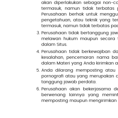
akan diperlakukan sebagai non-co
termasuk, namun tidak terbatas p
Perusahaan berhak untuk menggun
pengetahuan, atau teknik yang te
termasuk, namun tidak terbatas p
Perusahaan tidak bertanggung jaw
melawan hukum maupun secara ti
dalam Situs.
Perusahaan tidak berkewajiban d
kesalahan, pencemaran nama baik
dalam Materi yang Anda kirimkan at
Anda dilarang memposting atau
pornografi atau yang merupakan 
tanggung jawab perdata.
Perusahaan akan bekerjasama de
berwenang lainnya yang memint
memposting maupun mengirimkan Ma