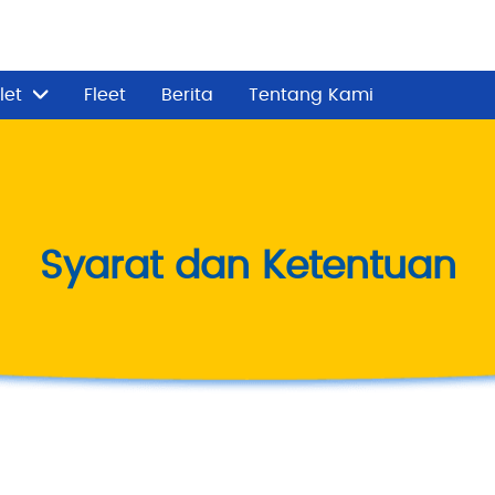
let
Fleet
Berita
Tentang Kami
Syarat dan Ketentuan